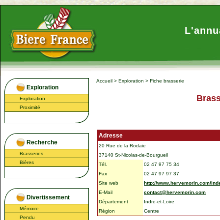
L'annu
Accueil
>
Exploration
>
Fiche brasserie
Exploration
Brass
Exploration
Proximité
Adresse
Recherche
20 Rue de la Rodaie
Brasseries
37140 St-Nicolas-de-Bourgueil
Bières
Tél.
02 47 97 75 34
Fax
02 47 97 97 37
Site web
http://www.hervemorin.com/ind
E-Mail
contact@hervemorin.com
Divertissement
Département
Indre-et-Loire
Mémoire
Région
Centre
Pendu