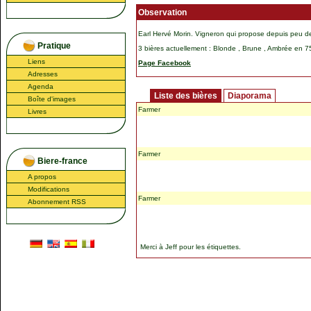
Observation
Earl Hervé Morin. Vigneron qui propose depuis peu de
Pratique
3 bières actuellement : Blonde , Brune , Ambrée en 75
Liens
Page Facebook
Adresses
Agenda
Liste des bières
Diaporama
Boîte d'images
Farmer
Livres
Farmer
Biere-france
A propos
Modifications
Farmer
Abonnement RSS
Merci à
Jeff
pour les étiquettes.