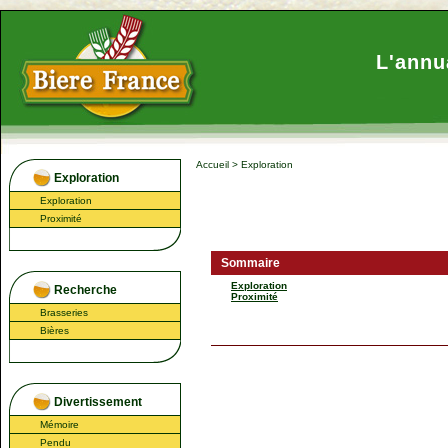
L'annu
Accueil
>
Exploration
Exploration
Exploration
Proximité
Sommaire
Exploration
Recherche
Proximité
Brasseries
Bières
Divertissement
Mémoire
Pendu