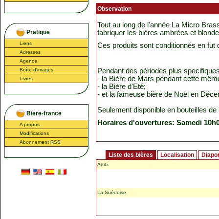
Observation
Tout au long de l'année La Micro Bras
Pratique
fabriquer les bières ambrées et blondes,
Liens
Ces produits sont conditionnés en fut de
Adresses
Agenda
Boîte d'images
Pendant des périodes plus specifiques, 
- la Bière de Mars pendant cette mêm
Livres
- la Bière d'Eté;
- et la fameuse bière de Noël en Déc
Seulement disponible en bouteilles de 
Biere-france
Horaires d'ouvertures: Samedi 10h
A propos
Modifications
Abonnement RSS
Liste des bières
Localisation
Diapo
Attila
La Suédoise