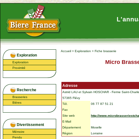
L'annu
Accueil
>
Exploration
>
Fiche brasserie
Exploration
Micro Brasse
Exploration
Proximité
Adresse
Recherche
Astrid LAU et Sylvain HOSCHAR - Ferme Saint-Charl
Brasseries
57365 Flévy
Bières
Tél.
06 77 87 51 21
Fax
Site web
http://www.microbrasseriestch
E-Mail
Divertissement
Département
Moselle
Mémoire
Région
Lorraine
Pendu