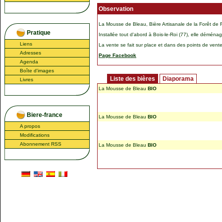
Observation
La Mousse de Bleau, Bière Artisanale de la Forêt de 
Pratique
Installée tout d'abord à Bois-le-Roi (77), elle déména
Liens
La vente se fait sur place et dans des points de vente
Adresses
Page Facebook
Agenda
Boîte d'images
Liste des bières
Diaporama
Livres
La Mousse de Bleau
BIO
Biere-france
La Mousse de Bleau
BIO
A propos
Modifications
Abonnement RSS
La Mousse de Bleau
BIO