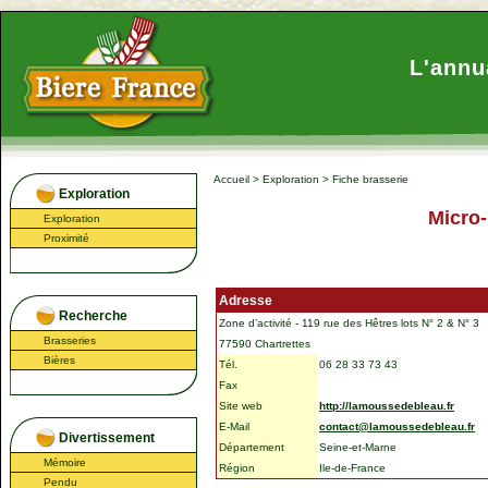
L'annu
Accueil
>
Exploration
>
Fiche brasserie
Exploration
Micro-
Exploration
Proximité
Adresse
Recherche
Zone d’activité - 119 rue des Hêtres lots N° 2 & N° 3
Brasseries
77590 Chartrettes
Bières
Tél.
06 28 33 73 43
Fax
Site web
http://lamoussedebleau.fr
E-Mail
contact@lamoussedebleau.fr
Divertissement
Département
Seine-et-Marne
Mémoire
Région
Ile-de-France
Pendu