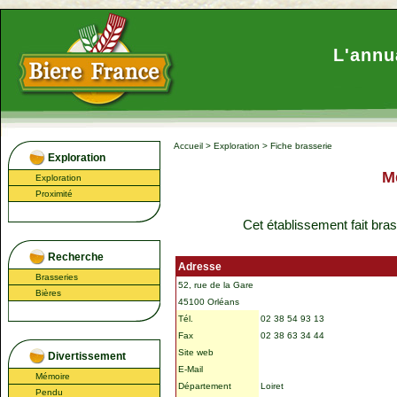
L'annu
Accueil
>
Exploration
>
Fiche brasserie
Exploration
M
Exploration
Proximité
Cet établissement fait bra
Recherche
Adresse
Brasseries
52, rue de la Gare
Bières
45100 Orléans
Tél.
02 38 54 93 13
Fax
02 38 63 34 44
Site web
Divertissement
E-Mail
Mémoire
Département
Loiret
Pendu