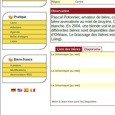
Région
Centre
Observation
Pascal Potonnier, amateur de bière, c
Pratique
bière aromatisée au miel de bruyère. Dé
Liens
blanche. En 2004, une blonde voit le j
Adresses
différentes bières sont disponibles d
Agenda
d'Orléans. Le brassage des bières est 
Boîte d'images
Loing).
Livres
Liste des bières
Diaporama
La Johannique (au miel)
Biere-france
A propos
Modifications
La Johannique (au miel)
Abonnement RSS
La Johannique (au miel)
Merci à
Jean-Yves
pour les étiquettes.