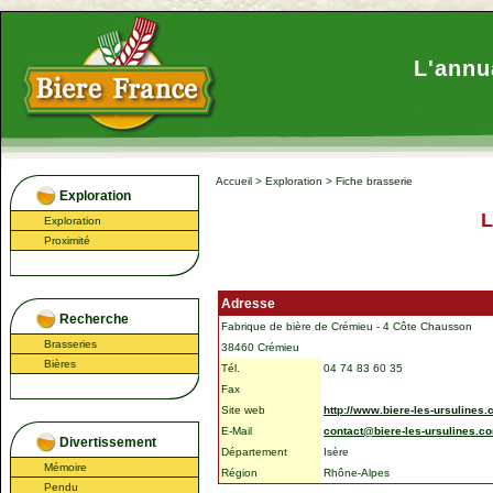
L'annu
Accueil
>
Exploration
>
Fiche brasserie
Exploration
L
Exploration
Proximité
Adresse
Recherche
Fabrique de bière de Crémieu - 4 Côte Chausson
Brasseries
38460 Crémieu
Bières
Tél.
04 74 83 60 35
Fax
Site web
http://www.biere-les-ursulines
E-Mail
contact@biere-les-ursulines.c
Divertissement
Département
Isère
Mémoire
Région
Rhône-Alpes
Pendu