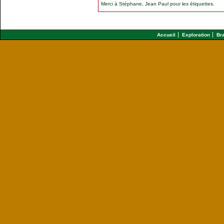
Merci à
Stéphane, Jean Paul
pour les étiquettes.
Accueil
Exploration
Br