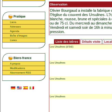
Observation
Olivier Bourgaud a installe la fabriqu
l?église du couvent des Ursulines. L?o
Pratique
blanche, rousse, brune et spéciales à 
Liens
ou de 75 cl. Du mercredi au dimanche 
Adresses
Vendredi et samedi soir de 16h à minui
pression.
Agenda
Boîte d'images
Livres
Liste des bières
Détails visite
Local
Les Ursulines (d'été)
Biere-france
Les Ursulines
A propos
Modifications
Abonnement RSS
Les Ursulines
Les Ursulines