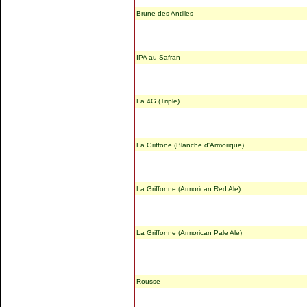
Brune des Antilles
IPA au Safran
La 4G (Triple)
La Griffone (Blanche d'Armorique)
La Griffonne (Armorican Red Ale)
La Griffonne (Armorican Pale Ale)
Rousse