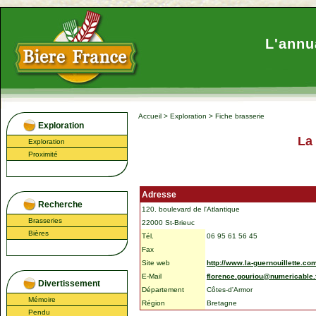
L'annu
Accueil
>
Exploration
>
Fiche brasserie
Exploration
La
Exploration
Proximité
Adresse
Recherche
120. boulevard de l'Atlantique
Brasseries
22000 St-Brieuc
Bières
Tél.
06 95 61 56 45
Fax
Site web
http://www.la-guernouillette.co
E-Mail
florence.gouriou@numericable.
Divertissement
Département
Côtes-d'Armor
Mémoire
Région
Bretagne
Pendu