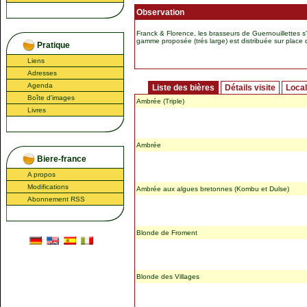
Observation
Franck & Florence, les brasseurs de Guernouillettes s'i
gamme proposée (trés large) est distribuée sur plac
Pratique
Liens
Adresses
Agenda
Liste des bières
Détails visite
Local
Boîte d'images
Ambrée (Triple)
Livres
Ambrée
Biere-france
A propos
Modifications
Ambrée aux algues bretonnes (Kombu et Dulse)
Abonnement RSS
Blonde de Froment
Blonde des Villages