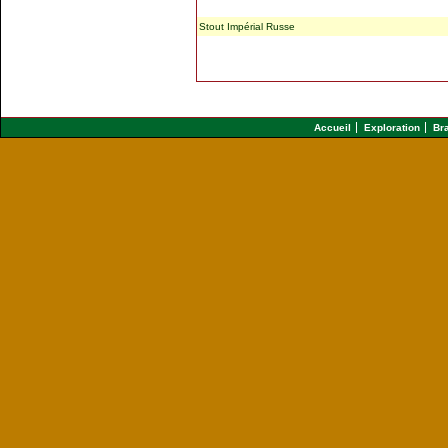
Stout Impérial Russe
Accueil
Exploration
Br