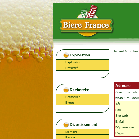
Accueil
>
Explora
Exploration
Exploration
Proximité
Adresse
Recherche
Zone artisanale 
Brasseries
65350 Pouyastr
Bières
Tél.
Fax
Site web
E-Mail
Divertissement
Département
Mémoire
Région
Pendu