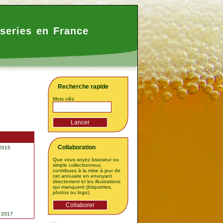
series en France
Recherche rapide
Mots clés
Collaboration
 2015
Que vous soyez brasseur ou
simple collectionneur,
contribuez à la mise à jour de
cet annuaire en envoyant
directement ici les illustrations
qui manquent (étiquettes,
photos ou logo).
l 2017