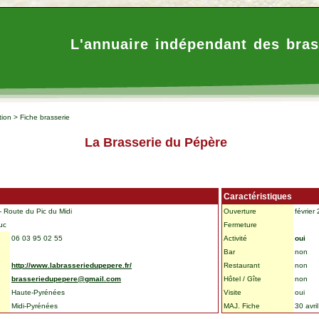
L'annuaire indépendant des bras
tion
>
Fiche brasserie
La Brasserie du Pépère
Caractéristiques
- Route du Pic du Midi
Ouverture
février
uc
Fermeture
06 03 95 02 55
Activité
oui
Bar
non
http://www.labrasseriedupepere.fr/
Restaurant
non
brasseriedupepere@gmail.com
Hôtel / Gîte
non
Haute-Pyrénées
Visite
oui
Midi-Pyrénées
MAJ. Fiche
30 avri