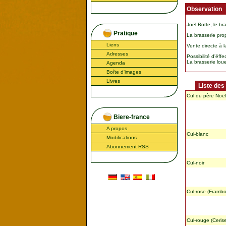
Observation
Joël Botte, le br
Pratique
La brasserie pro
Liens
Vente directe à la
Adresses
Possibilité d'éff
La brasserie lou
Agenda
Boîte d'images
Livres
Liste des
Cul du père Noël
Biere-france
A propos
Cul-blanc
Modifications
Abonnement RSS
Cul-noir
Cul-rose (Frambo
Cul-rouge (Ceris