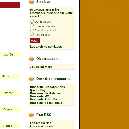
Sondage
Pour vous, une bière
aromatisée suscite-t-elle votre
.
intérêt ?
Oui toujours
Pour la curiosité
Pas plus que çà
Pas du tout
Les anciens sondages
Ambrée
Divertissement
Jeu de mémoire
Blanche
Dernières brasseries
Brasserie Artisanale des
Quatre Pays
Ambrée
Brasserie De Katsbier
Brasserie MX
Brasserie Bleizi Du
Brasserie de la Rodaie
Rouge
Flux RSS
Les brasseries
Rouge
Les évènements