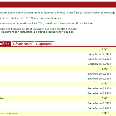
asseur, trouve son inspiration dans le Nord de la France. C'est à Douai qu'il se forme au brassage
pose de nombreux "culs". Nom de la bière proposée.
 brasserie en bouteille de 33cl, 75cl, mini-fût de 5 litres puis en fût de 30 litres.
ectuer des brassins de 1000l "à façon" avec une recette originale.
e également son installation à d'autres brasseurs non équipés.
 bières
Détails visite
Diaporama
6.50°
Bouteille de 0.330 l
Bouteille de 0.750 l
Cruchon de 2.000 l
5.00°
Bouteille de 0.330 l
Bouteille de 0.750 l
6.50°
Bouteille de 0.330 l
Bouteille de 0.750 l
ise)
5.00°
Bouteille de 0.330 l
Bouteille de 0.750 l
e et Gingembre)
5.00°