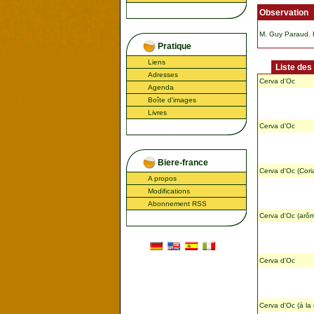
Observation
M. Guy Paraud. Fe
Pratique
Liens
Liste des
Adresses
Cerva d'Oc
Agenda
Boîte d'images
Livres
Cerva d'Oc
Biere-france
Cerva d'Oc (Cor
A propos
Modifications
Abonnement RSS
Cerva d'Oc (arôm
Cerva d'Oc
Cerva d'Oc (à la