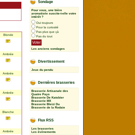
Sondage
Pour vous, une bière
aromatisée suscite-t-elle votre
intérêt ?
Oui toujours
Pour la curiosité
Pas plus que çà
Blonde
Pas du tout
Les anciens sondages
Ambrée
Divertissement
Jeux du pendu
Ambrée
Dernières brasseries
Brasserie Artisanale des
Ambrée
Quatre Pays
Brasserie De Katsbier
Brasserie MX
Brasserie Bleizi Du
Brasserie de la Rodaie
Blanche
Flux RSS
Les brasseries
Ambrée
Les évènements