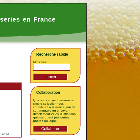
series en France
Recherche rapide
Mots clés
Collaboration
Que vous soyez brasseur ou
simple collectionneur,
contribuez à la mise à jour de
cet annuaire en envoyant
directement ici les illustrations
qui manquent (étiquettes,
photos ou logo).
. 2014