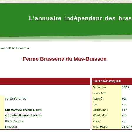
L'annuaire indépendant des bras
tion
>
Fiche brasserie
Ferme Brasserie du Mas-Buisson
Caractéristiques
Ouverture
2005
Fermeture
05 55 39 17 96
Activité
oui
Bar
non
http://www.cervadoc.com/
Restaurant
non
cervadoc@cervadoc.com
Hôtel / Gîte
non
Haute-Vienne
Visite
oui
Limousin
MAJ. Fiche
28 janv