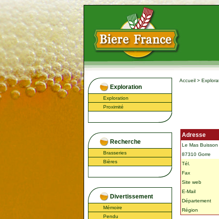
Accueil
>
Explora
Exploration
Exploration
Proximité
Adresse
Recherche
Le Mas Buisson
Brasseries
87310 Gorre
Bières
Tél.
Fax
Site web
E-Mail
Divertissement
Département
Mémoire
Région
Pendu