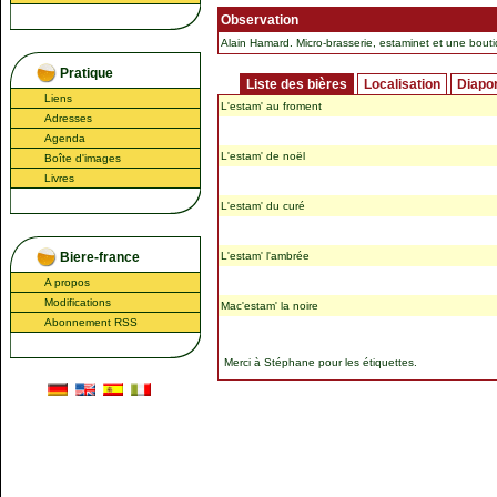
Observation
Alain Hamard. Micro-brasserie, estaminet et une bout
Pratique
Liste des bières
Localisation
Diapo
Liens
L'estam' au froment
Adresses
Agenda
L'estam' de noël
Boîte d'images
Livres
L'estam' du curé
Biere-france
L'estam' l'ambrée
A propos
Modifications
Mac'estam' la noire
Abonnement RSS
Merci à
Stéphane
pour les étiquettes.