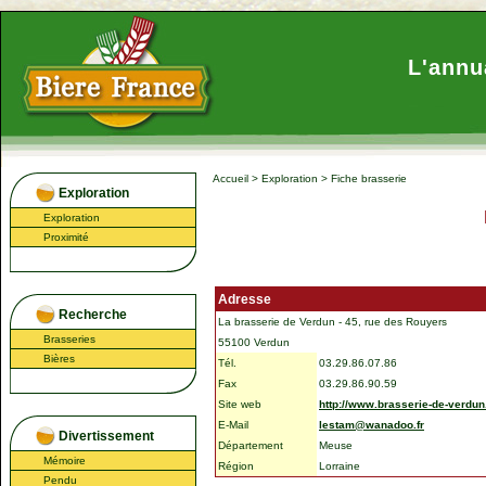
L'annu
Accueil
>
Exploration
>
Fiche brasserie
Exploration
Exploration
Proximité
Adresse
Recherche
La brasserie de Verdun - 45, rue des Rouyers
Brasseries
55100 Verdun
Bières
Tél.
03.29.86.07.86
Fax
03.29.86.90.59
Site web
http://www.brasserie-de-verdu
E-Mail
lestam@wanadoo.fr
Divertissement
Département
Meuse
Mémoire
Région
Lorraine
Pendu