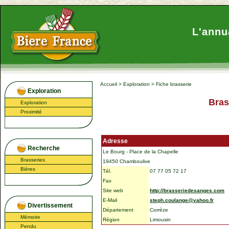
L'annu
Accueil
>
Exploration
>
Fiche brasserie
Exploration
Bras
Exploration
Proximité
Adresse
Recherche
Le Bourg - Place de la Chapelle
Brasseries
19450 Chamboulive
Bières
Tél.
07 77 05 72 17
Fax
Site web
http://brasseriedesanges.com
E-Mail
steph.coulange@yahoo.fr
Divertissement
Département
Corrèze
Mémoire
Région
Limousin
Pendu