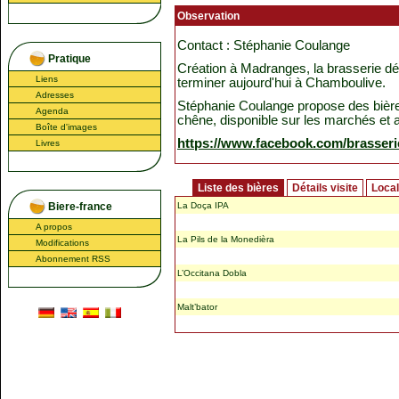
Observation
Contact : Stéphanie Coulange
Pratique
Création à Madranges, la brasserie dé
Liens
terminer aujourd'hui à Chamboulive.
Adresses
Stéphanie Coulange propose des bière
Agenda
chêne, disponible sur les marchés et 
Boîte d'images
https://www.facebook.com/brasser
Livres
Liste des bières
Détails visite
Local
Biere-france
La Doça IPA
A propos
La Pils de la Monedièra
Modifications
Abonnement RSS
L’Occitana Dobla
Malt’bator