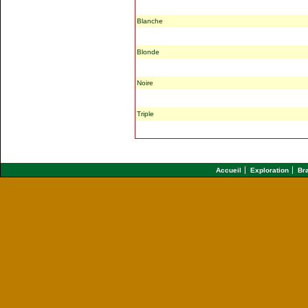
Blanche
Blonde
Noire
Triple
Accueil
Exploration
Br