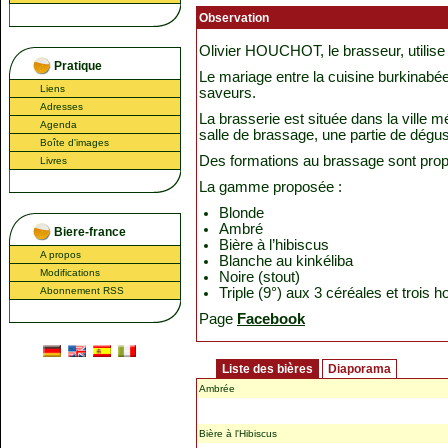
Observation
Olivier HOUCHOT, le brasseur, utilise d
Pratique
Le mariage entre la cuisine burkinabée
Liens
saveurs.
Adresses
La brasserie est située dans la ville 
Agenda
salle de brassage, une partie de dégus
Boîte d'images
Des formations au brassage sont pro
Livres
La gamme proposée :
Blonde
Ambré
Biere-france
Bière à l’hibiscus
A propos
Blanche au kinkéliba
Modifications
Noire (stout)
Abonnement RSS
Triple (9°) aux 3 céréales et trois 
Page
Facebook
Liste des bières
Diaporama
Ambrée
Bière à l'Hibiscus