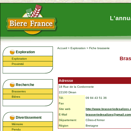
L'annu
Accueil
>
Exploration
>
Fiche brasserie
Exploration
Bras
Exploration
Proximité
Adresse
Recherche
18 Rue de la Cordonnerie
Brasseries
22100 Dinan
Bières
Tél.
09 84 43 51 36
Fax
Site web
http://www.brasseriedesalizes.
E-Mail
brasseriedesalizes@gmail.com
Divertissement
Département
Côtes-d'Armor
Mémoire
Région
Bretagne
Pendu