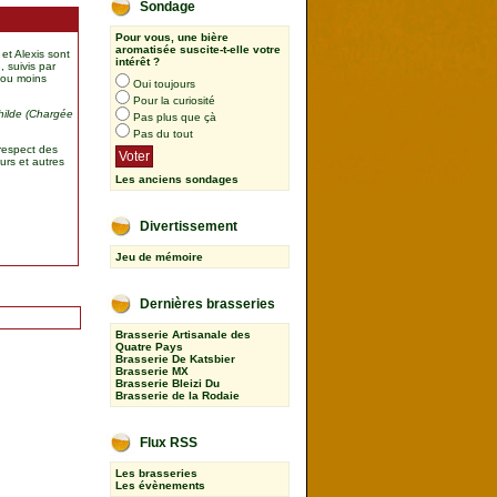
Sondage
Pour vous, une bière
aromatisée suscite-t-elle votre
et Alexis sont
intérêt ?
, suivis par
s ou moins
Oui toujours
Pour la curiosité
thilde (Chargée
Pas plus que çà
Pas du tout
 respect des
urs et autres
Les anciens sondages
Divertissement
Jeu de mémoire
Dernières brasseries
Brasserie Artisanale des
Quatre Pays
Brasserie De Katsbier
Brasserie MX
Brasserie Bleizi Du
Brasserie de la Rodaie
Flux RSS
Les brasseries
Les évènements