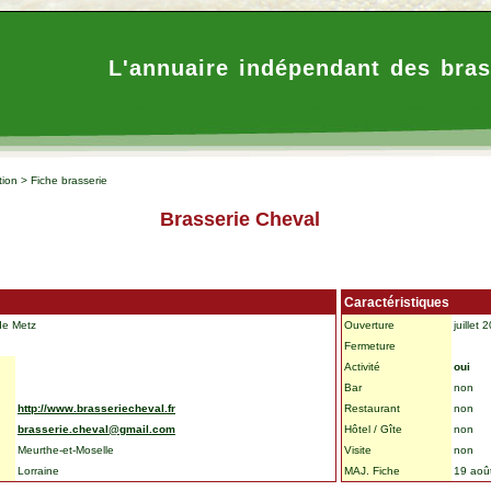
L'annuaire indépendant des bras
tion
>
Fiche brasserie
Brasserie Cheval
Caractéristiques
de Metz
Ouverture
juillet 
Fermeture
Activité
oui
Bar
non
http://www.brasseriecheval.fr
Restaurant
non
brasserie.cheval@gmail.com
Hôtel / Gîte
non
Meurthe-et-Moselle
Visite
non
Lorraine
MAJ. Fiche
19 aoû