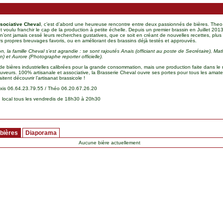
sociative Cheval
, c’est d’abord une heureuse rencontre entre deux passionnés de bières. Theo 
 voulu franchir le cap de la production à petite échelle. Depuis un premier brassin en Juillet 2013
s n’ont jamais cessé leurs recherches gustatives, que ce soit en créant de nouvelles recettes, plu
urs propres breuvages favoris, ou en améliorant des brassins déjà testés et approuvés.
n, la famille Cheval s’est agrandie : se sont rajoutés Anais (officiant au poste de Secrétaire), Ma
) et Aurore (Photographe reporter officielle).
e bières industrielles calibrées pour la grande consommation, mais une production faite dans le
buveurs. 100% artisanale et associative, la Brasserie Cheval ouvre ses portes pour tous les amate
itent découvrir l’artisanat brassicole !
xis 06.64.23.79.55 / Théo 06.20.67.26.20
local tous les vendredis de 18h30 à 20h30
 bières
Diaporama
Aucune bière actuellement