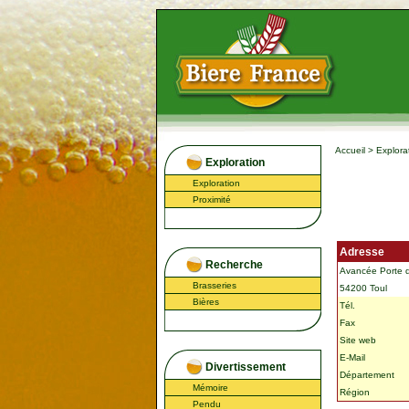
Accueil
>
Explora
Exploration
Exploration
Proximité
Adresse
Recherche
Avancée Porte 
Brasseries
54200 Toul
Bières
Tél.
Fax
Site web
E-Mail
Divertissement
Département
Mémoire
Région
Pendu