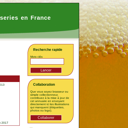
series en France
Recherche rapide
Mots clés
Collaboration
2013
Que vous soyez brasseur ou
simple collectionneur,
contribuez à la mise à jour de
cet annuaire en envoyant
directement ici les illustrations
qui manquent (étiquettes,
photos ou logo).
t 2017