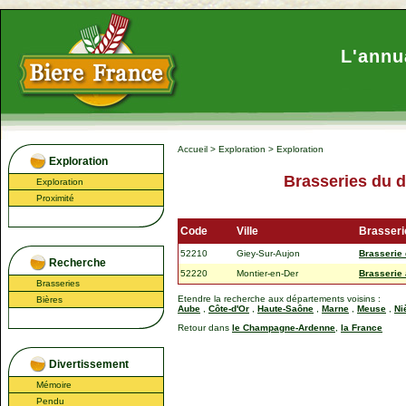
L'annu
Accueil
>
Exploration
>
Exploration
Exploration
Brasseries du 
Exploration
Proximité
Code
Ville
Brasseri
52210
Giey-Sur-Aujon
Brasserie 
Recherche
52220
Montier-en-Der
Brasserie 
Brasseries
Etendre la recherche aux départements voisins :
Bières
Aube
,
Côte-d'Or
,
Haute-Saône
,
Marne
,
Meuse
,
Ni
Retour dans
le Champagne-Ardenne
,
la France
Divertissement
Mémoire
Pendu