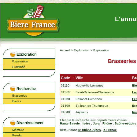
L'annu
Accueil
>
Exploration
>
Exploration
Exploration
Brasseries
Exploration
Proximité
Code
Ville
Br
01110
Hauteville-Lompnes
Biè
Recherche
01140
Saint-Didier-sur-Chalaronne
Lu
Brasseries
01260
Belmont-Luthezieu
Fe
Bières
01390
St-Jean-de-Thurigneux
Bra
01640
Jujurieux
Riv
Etendre la recherche aux départements voisins :
Divertissement
Haute-Savoie
,
Isère
,
Jura
,
Rhône
,
Saône-et-Loire
Mémoire
Retour dans
le Rhône-Alpes
,
la France
Pendu