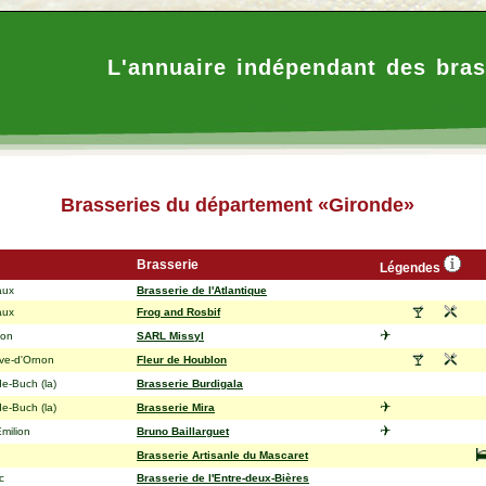
L'annuaire indépendant des bras
Brasseries du département «Gironde»
Brasserie
Légendes
aux
Brasserie de l'Atlantique
aux
Frog and Rosbif
hon
SARL Missyl
ave-d'Ornon
Fleur de Houblon
de-Buch (la)
Brasserie Burdigala
de-Buch (la)
Brasserie Mira
Émilion
Bruno Baillarguet
Brasserie Artisanle du Mascaret
c
Brasserie de l'Entre-deux-Bières