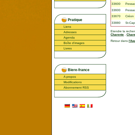
33600
Pessa
33600
Pessa
33670
Créon
Pratique
33880
St-Cap
Liens
Etendre la reche
Adresses
Charente
,
Chare
Agenda
Retour dans
l'Aq
Boîte d'images
Livres
Biere-france
A propos
Modifications
Abonnement RSS