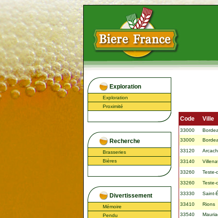
Exploration
Exploration
Proximité
Code
Ville
33000
Borde
33000
Borde
Recherche
33120
Arcac
Brasseries
Bières
33140
Villen
33260
Teste-
33260
Teste-
33330
Saint-
Divertissement
33410
Rions
Mémoire
33540
Mauria
Pendu