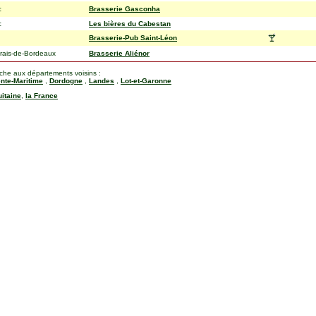
c
Brasserie Gasconha
c
Les bières du Cabestan
Brasserie-Pub Saint-Léon
rais-de-Bordeaux
Brasserie Aliénor
rche aux départements voisins :
nte-Maritime
,
Dordogne
,
Landes
,
Lot-et-Garonne
uitaine
,
la France