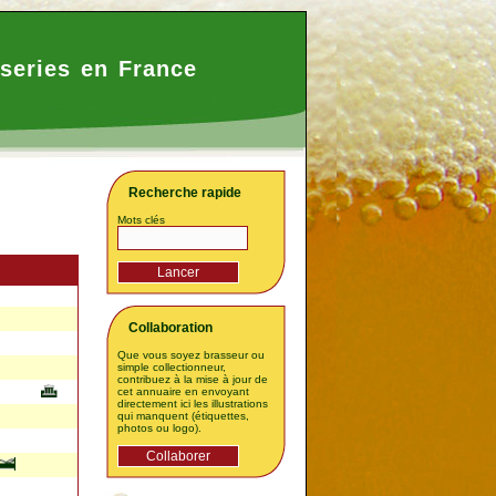
series en France
Recherche rapide
Mots clés
Collaboration
Que vous soyez brasseur ou
simple collectionneur,
contribuez à la mise à jour de
cet annuaire en envoyant
directement ici les illustrations
qui manquent (étiquettes,
photos ou logo).