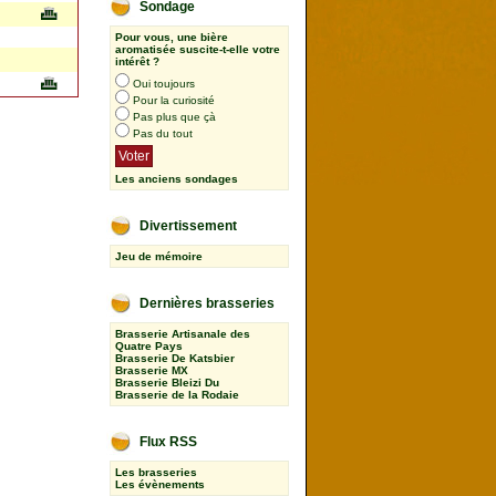
Sondage
Pour vous, une bière
aromatisée suscite-t-elle votre
intérêt ?
Oui toujours
Pour la curiosité
Pas plus que çà
Pas du tout
Les anciens sondages
Divertissement
Jeu de mémoire
Dernières brasseries
Brasserie Artisanale des
Quatre Pays
Brasserie De Katsbier
Brasserie MX
Brasserie Bleizi Du
Brasserie de la Rodaie
Flux RSS
Les brasseries
Les évènements