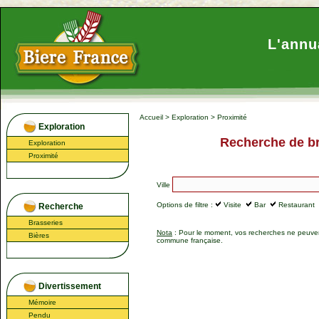
L'annu
Accueil
>
Exploration
>
Proximité
Exploration
Recherche de br
Exploration
Proximité
Ville
Options de filtre :
Visite
Bar
Restaurant
Recherche
Brasseries
Nota
: Pour le moment, vos recherches ne peuvent
Bières
commune française.
Divertissement
Mémoire
Pendu