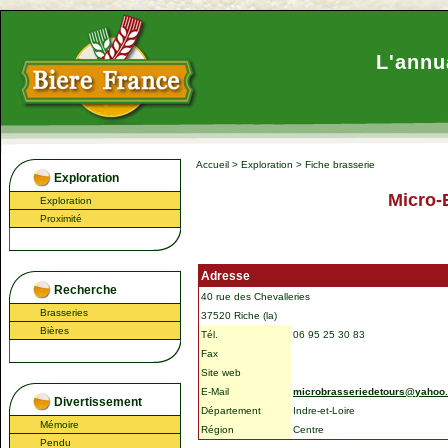
L'annu
Accueil
>
Exploration
>
Fiche brasserie
Exploration
Micro-
Exploration
Proximité
Adresse
Recherche
40 rue des Chevalleries
Brasseries
37520 Riche (la)
Bières
Tél.
06 95 25 30 83
Fax
Site web
E-Mail
microbrasseriedetours@yahoo.
Divertissement
Département
Indre-et-Loire
Mémoire
Région
Centre
Pendu