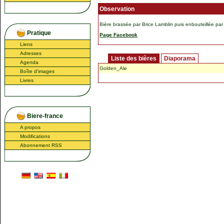
Observation
Bière brassée par Brice Lamblin puis enbouteillée pa
Pratique
Page Facebook
Liens
Adresses
Liste des bières
Diaporama
Agenda
Golden_Ale
Boîte d'images
Livres
Biere-france
A propos
Modifications
Abonnement RSS